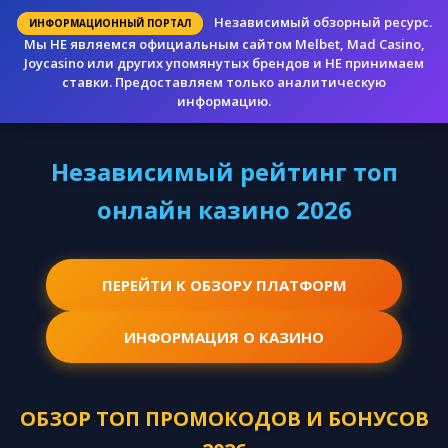
Независимый обзорный ресурс.
ИНФОРМАЦИОННЫЙ ПОРТАЛ
Мы НЕ являемся официальным сайтом Melbet, Mad Casino,
Joycasino или других упомянутых брендов и НЕ принимаем
ставки. Предоставляем только аналитическую
информацию.
Независимый рейтинг топ
онлайн казино 2026
ПЕРЕЙТИ К ОБЗОРУ ПЛАТФОРМ
ИНФОРМАЦИЯ О КАЗИНО
ОБЗОР ТОП ПРОМОКОДОВ И БОНУСОВ