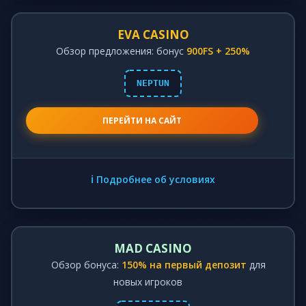
EVA CASINO
Обзор предложения: бонус
900FS + 250%
NEPTUN
ПЕРЕЙТИ НА САЙТ
ℹ️ Подробнее об условиях
MAD CASINO
Обзор бонуса:
150% на первый депозит
для
новых игроков