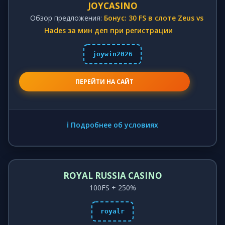
JOYCASINO
Обзор предложения:
Бонус: 30 FS в слоте Zeus vs
Hades за мин деп при регистрации
joywin2026
ПЕРЕЙТИ НА САЙТ
ℹ️ Подробнее об условиях
ROYAL RUSSIA CASINO
100FS + 250%
royalr