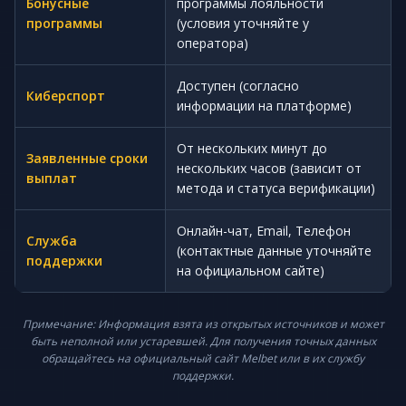
Бонусные
программы лояльности
программы
(условия уточняйте у
оператора)
Доступен (согласно
Киберспорт
информации на платформе)
От нескольких минут до
Заявленные сроки
нескольких часов (зависит от
выплат
метода и статуса верификации)
Онлайн-чат, Email, Телефон
Служба
(контактные данные уточняйте
поддержки
на официальном сайте)
Примечание: Информация взята из открытых источников и может
быть неполной или устаревшей. Для получения точных данных
обращайтесь на официальный сайт Melbet или в их службу
поддержки.