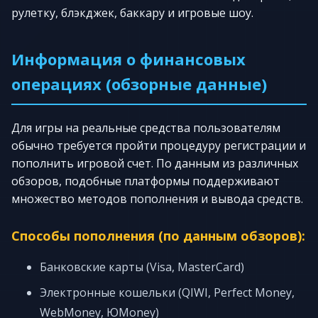
рулетку, блэкджек, баккару и игровые шоу.
Информация о финансовых
операциях (обзорные данные)
Для игры на реальные средства пользователям
обычно требуется пройти процедуру регистрации и
пополнить игровой счет. По данным из различных
обзоров, подобные платформы поддерживают
множество методов пополнения и вывода средств.
Способы пополнения (по данным обзоров):
Банковские карты (Visa, MasterCard)
Электронные кошельки (QIWI, Perfect Money,
WebMoney, ЮMoney)