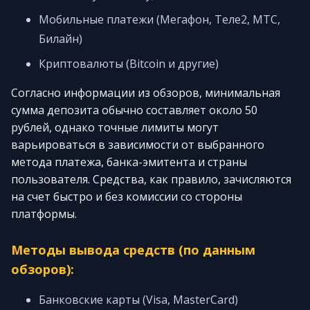
Мобильные платежи (Мегафон, Теле2, МТС,
Билайн)
Криптовалюты (Bitcoin и другие)
Согласно информации из обзоров, минимальная
сумма депозита обычно составляет около 50
рублей, однако точные лимиты могут
варьироваться в зависимости от выбранного
метода платежа, банка-эмитента и страны
пользователя. Средства, как правило, зачисляются
на счет быстро и без комиссии со стороны
платформы.
Методы вывода средств (по данным
обзоров):
Банковские карты (Visa, MasterCard)