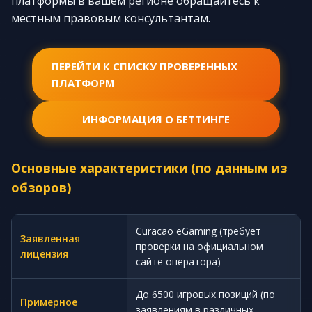
платформы в вашем регионе обращайтесь к
местным правовым консультантам.
ПЕРЕЙТИ К СПИСКУ ПРОВЕРЕННЫХ
ПЛАТФОРМ
ИНФОРМАЦИЯ О БЕТТИНГЕ
Основные характеристики (по данным из
обзоров)
Curacao eGaming (требует
Заявленная
проверки на официальном
лицензия
сайте оператора)
До 6500 игровых позиций (по
Примерное
заявлениям в различных