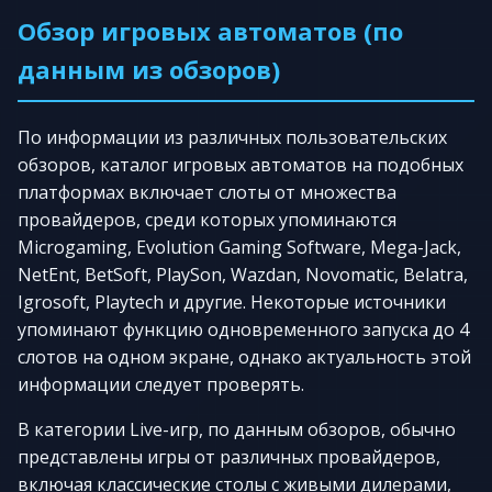
Обзор игровых автоматов (по
данным из обзоров)
По информации из различных пользовательских
обзоров, каталог игровых автоматов на подобных
платформах включает слоты от множества
провайдеров, среди которых упоминаются
Microgaming, Evolution Gaming Software, Mega-Jack,
NetEnt, BetSoft, PlaySon, Wazdan, Novomatic, Belatra,
Igrosoft, Playtech и другие. Некоторые источники
упоминают функцию одновременного запуска до 4
слотов на одном экране, однако актуальность этой
информации следует проверять.
В категории Live-игр, по данным обзоров, обычно
представлены игры от различных провайдеров,
включая классические столы с живыми дилерами,