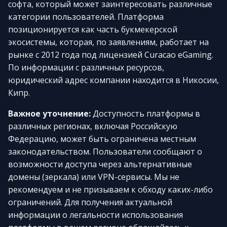
софта, который может заинтересовать различные
категории пользователей. Платформа
позиционируется как часть букмекерской
экосистемы, которая, по заявлениям, работает на
рынке с 2012 года под лицензией Curacao eGaming.
По информации с различных ресурсов,
юридический адрес компании находится в Никосии,
Кипр.
Важное уточнение:
Доступность платформы в
различных регионах, включая Российскую
Федерацию, может быть ограничена местным
законодательством. Пользователи сообщают о
возможности доступа через альтернативные
домены (зеркала) или VPN-сервисы. Мы не
рекомендуем и не призываем к обходу каких-либо
ограничений. Для получения актуальной
информации о легальности использования