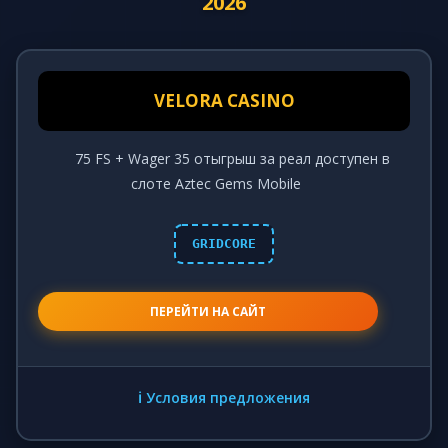
2026
VELORA CASINO
75 FS + Wager 35 отыгрыш за реал доступен в
слоте Aztec Gems Mobile
GRIDCORE
ПЕРЕЙТИ НА САЙТ
ℹ️ Условия предложения