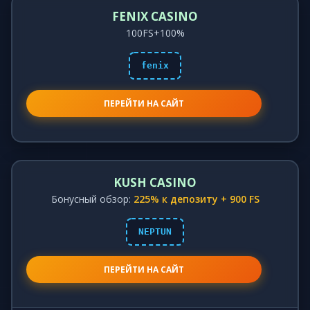
FENIX CASINO
100FS+100%
fenix
ПЕРЕЙТИ НА САЙТ
KUSH CASINO
Бонусный обзор:
225% к депозиту + 900 FS
NEPTUN
ПЕРЕЙТИ НА САЙТ